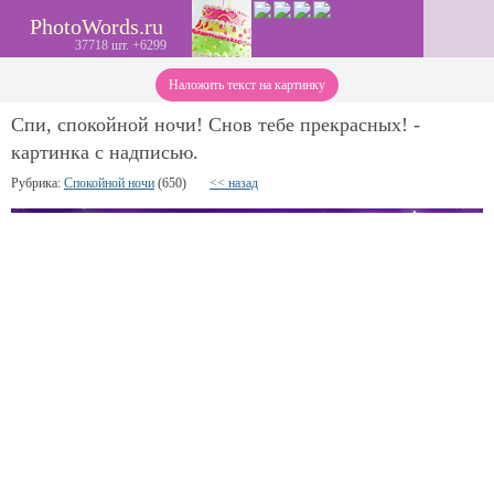
PhotoWords.ru
37718 шт. +6299
Наложить текст на картинку
Спи, спокойной ночи! Снов тебе прекрасных! -
картинка с надписью.
Рубрика:
Спокойной ночи
(650)
<< назад