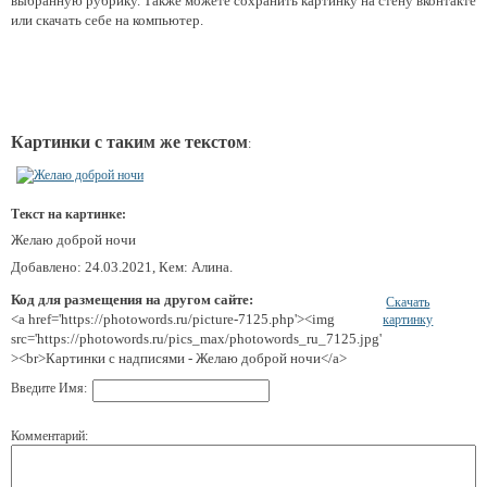
выбранную рубрику. Также можете сохранить картинку на стену вконтакте
или скачать себе на компьютер.
Картинки с таким же текстом
:
Текст на картинке:
Желаю доброй ночи
Добавлено: 24.03.2021, Кем: Алина.
Код для размещения на другом сайте:
Скачать
<a href='https://photowords.ru/picture-7125.php'><img
картинку
src='https://photowords.ru/pics_max/photowords_ru_7125.jpg'
><br>Картинки с надписями - Желаю доброй ночи</a>
Введите Имя:
Комментарий: