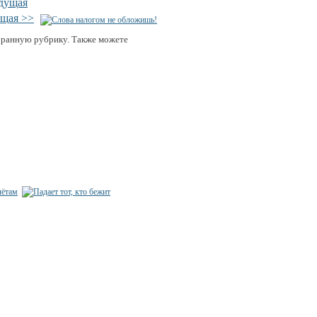
дущая
щая >>
бранную рубрику. Также можете