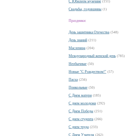
С Юбилеем мужчине
(151)
Свадьбы, годовщины
(1)
Праздники:
День защитника Отечества
(548)
День знаний
(211)
Масленица
(204)
Международный женский день
(785)
Необычные
(50)
Новые "С Рождеством!"
(57)
Пасха
(256)
Прикольные
(50)
С Днем матери
(185)
С днем молодежи
(292)
С Днем Победы
(251)
С днем студента
(266)
С днем труда
(233)
С Днем Учителя
(262)