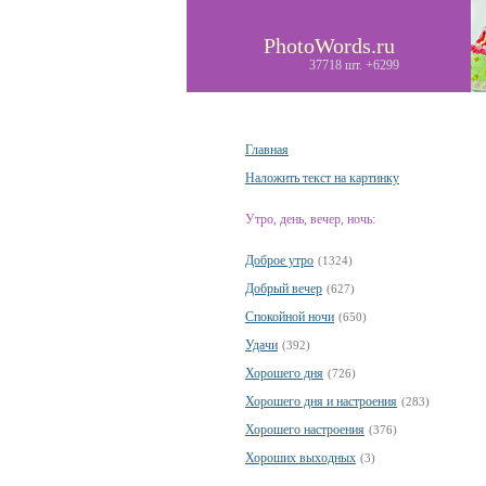
PhotoWords.ru
37718 шт. +6299
Главная
Наложить текст на картинку
Утро, день, вечер, ночь:
Доброе утро
(1324)
Добрый вечер
(627)
Спокойной ночи
(650)
Удачи
(392)
Хорошего дня
(726)
Хорошего дня и настроения
(283)
Хорошего настроения
(376)
Хороших выходных
(3)