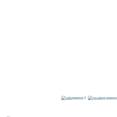
нравится
4
не нравитс