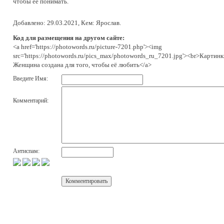
чтобы её понимать.
Добавлено: 29.03.2021, Кем: Ярослав.
Код для размещения на другом сайте:
<a href='https://photowords.ru/picture-7201.php'><img
src='https://photowords.ru/pics_max/photowords_ru_7201.jpg'><br>Картинк
Женщина создана для того, чтобы её любить</a>
Введите Имя:
Комментарий:
Антиспам: