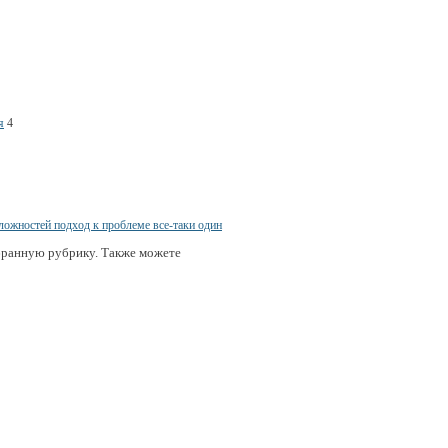
я
4
бранную рубрику. Также можете