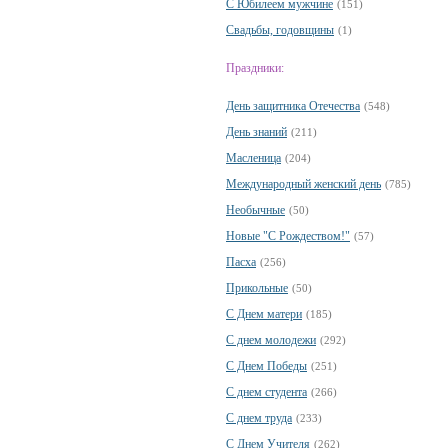
С Юбилеем мужчине
(151)
Свадьбы, годовщины
(1)
Праздники:
День защитника Отечества
(548)
День знаний
(211)
Масленица
(204)
Международный женский день
(785)
Необычные
(50)
Новые "С Рождеством!"
(57)
Пасха
(256)
Прикольные
(50)
С Днем матери
(185)
С днем молодежи
(292)
С Днем Победы
(251)
С днем студента
(266)
С днем труда
(233)
С Днем Учителя
(262)