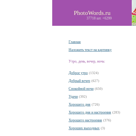
PhotoWords.ru
37718 шт. +6299
Главная
Наложить текст на картинку
Утро, день, вечер, ночь:
Доброе утро
(1324)
Добрый вечер
(627)
Спокойной ночи
(650)
Удачи
(392)
Хорошего дня
(726)
Хорошего дня и настроения
(283)
Хорошего настроения
(376)
Хороших выходных
(3)