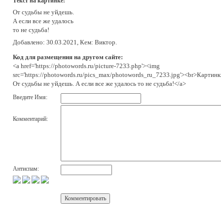
Текст на картинке:
От судьбы не уйдешь.
А если все же удалось
то не судьба!
Добавлено: 30.03.2021, Кем: Виктор.
Код для размещения на другом сайте:
<a href='https://photowords.ru/picture-7233.php'><img
src='https://photowords.ru/pics_max/photowords_ru_7233.jpg'><br>Картинк
От судьбы не уйдешь. А если все же удалось то не судьба!</a>
Введите Имя:
Комментарий:
Антиспам: