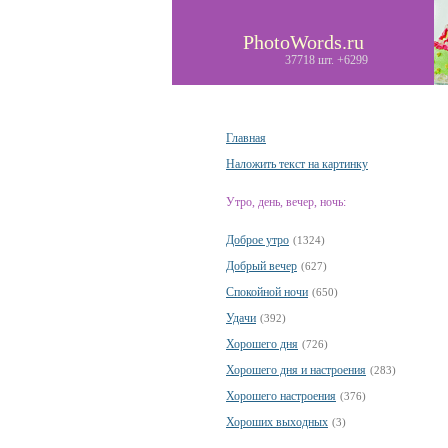
PhotoWords.ru
37718 шт. +6299
Главная
Наложить текст на картинку
Утро, день, вечер, ночь:
Доброе утро
(1324)
Добрый вечер
(627)
Спокойной ночи
(650)
Удачи
(392)
Хорошего дня
(726)
Хорошего дня и настроения
(283)
Хорошего настроения
(376)
Хороших выходных
(3)