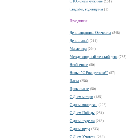
С Юбилеем мужчине
(151)
Свадьбы, годовщины
(1)
Праздники:
День защитника Отечества
(548)
День знаний
(211)
Масленица
(204)
Международный женский день
(785)
Необычные
(50)
Новые "С Рождеством!"
(57)
Пасха
(256)
Прикольные
(50)
С Днем матери
(185)
С днем молодежи
(292)
С Днем Победы
(251)
С днем студента
(266)
С днем труда
(233)
С Днем Учителя
(262)