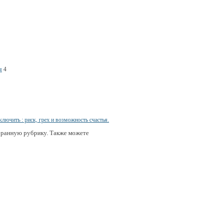
я
4
бранную рубрику. Также можете