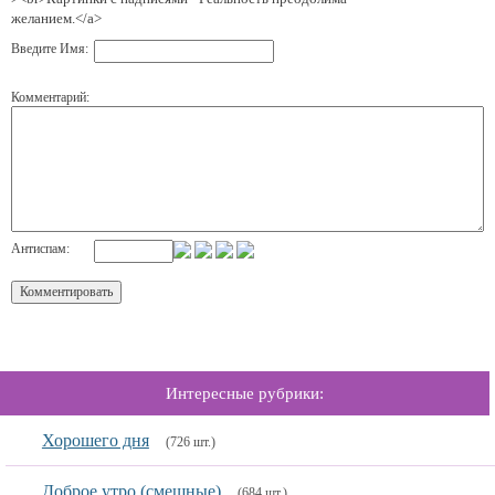
желанием.</a>
Введите Имя:
Комментарий:
Антиспам:
Интересные рубрики:
Хорошего дня
(726 шт.)
Доброе утро (смешные)
(684 шт.)