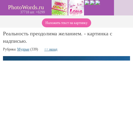
PhotoWords.ru
37718 шт. +6299
Наложить текст на картинку
Реальность преодолима желанием. - картинка с
надписью.
Рубрика:
Мудрые
(339)
<< назад