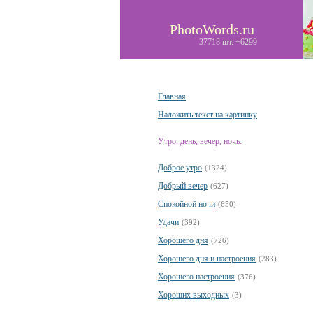
PhotoWords.ru
37718 шт. +6299
Главная
Наложить текст на картинку
Утро, день, вечер, ночь:
Доброе утро
(1324)
Добрый вечер
(627)
Спокойной ночи
(650)
Удачи
(392)
Хорошего дня
(726)
Хорошего дня и настроения
(283)
Хорошего настроения
(376)
Хороших выходных
(3)