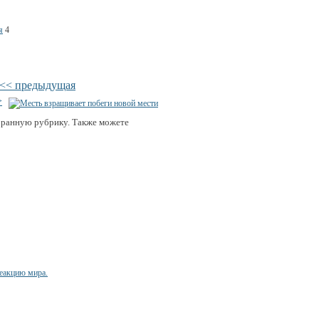
я
4
<< предыдущая
>
бранную рубрику. Также можете