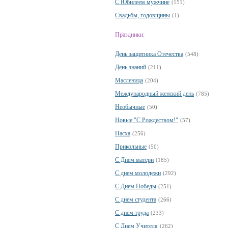
С Юбилеем мужчине
(151)
Свадьбы, годовщины
(1)
Праздники:
День защитника Отечества
(548)
День знаний
(211)
Масленица
(204)
Международный женский день
(785)
Необычные
(50)
Новые "С Рождеством!"
(57)
Пасха
(256)
Прикольные
(50)
С Днем матери
(185)
С днем молодежи
(292)
С Днем Победы
(251)
С днем студента
(266)
С днем труда
(233)
С Днем Учителя
(262)