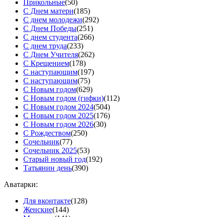
Прикольные
(50)
С Днем матери
(185)
С днем молодежи
(292)
С Днем Победы
(251)
С днем студента
(266)
С днем труда
(233)
С Днем Учителя
(262)
С Крещением
(178)
С наступающим
(197)
С наступающим
(75)
С Новым годом
(629)
С Новым годом (гифки)
(112)
С Новым годом 2024
(504)
С Новым годом 2025
(176)
С Новым годом 2026
(30)
С Рождеством
(250)
Сочельник
(77)
Сочельник 2025
(53)
Старый новый год
(192)
Татьянин день
(390)
Аватарки:
Для вконтакте
(128)
Женские
(144)