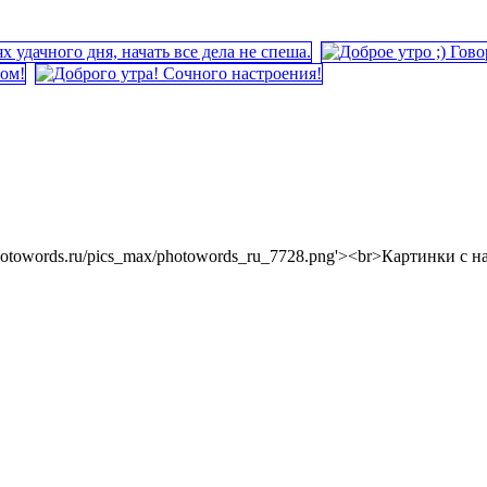
s://photowords.ru/pics_max/photowords_ru_7728.png'><br>Картинки с