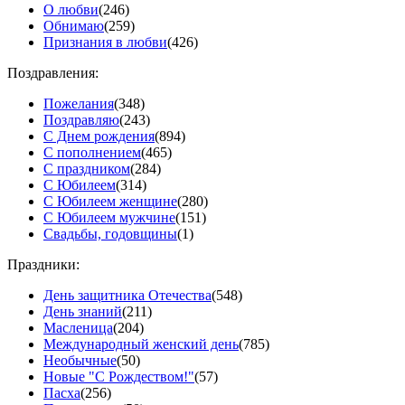
О любви
(246)
Обнимаю
(259)
Признания в любви
(426)
Поздравления:
Пожелания
(348)
Поздравляю
(243)
С Днем рождения
(894)
С пополнением
(465)
С праздником
(284)
С Юбилеем
(314)
С Юбилеем женщине
(280)
С Юбилеем мужчине
(151)
Свадьбы, годовщины
(1)
Праздники:
День защитника Отечества
(548)
День знаний
(211)
Масленица
(204)
Международный женский день
(785)
Необычные
(50)
Новые "С Рождеством!"
(57)
Пасха
(256)