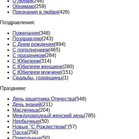
О любви
(246)
Обнимаю
(259)
Признания в любви
(426)
Поздравления:
Пожелания
(348)
Поздравляю
(243)
С Днем рождения
(894)
С пополнением
(465)
С праздником
(284)
С Юбилеем
(314)
С Юбилеем женщине
(280)
С Юбилеем мужчине
(151)
Свадьбы, годовщины
(1)
Праздники:
День защитника Отечества
(548)
День знаний
(211)
Масленица
(204)
Международный женский день
(785)
Необычные
(50)
Новые "С Рождеством!"
(57)
Пасха
(256)
Прикольные
(50)