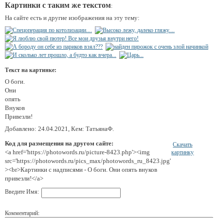
Картинки с таким же текстом
:
На сайте есть и другие изображения на эту тему:
Текст на картинке:
О боги.
Они
опять
Внуков
Привезли!
Добавлено: 24.04.2021, Кем: ТатьянаФ.
Код для размещения на другом сайте:
Скачать
<a href='https://photowords.ru/picture-8423.php'><img
картинку
src='https://photowords.ru/pics_max/photowords_ru_8423.jpg'
><br>Картинки с надписями - О боги. Они опять внуков
привезли!</a>
Введите Имя:
Комментарий: