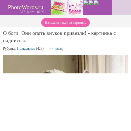
PhotoWords.ru
37718 шт. +6299
Наложить текст на картинку
О боги. Они опять внуков привезли! - картинка с
надписью.
Рубрика:
Прикольные
(427)
<< назад