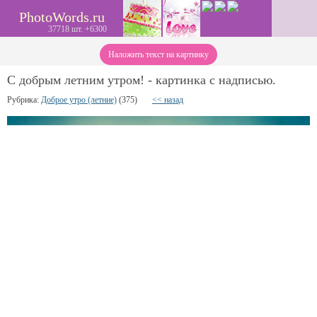
PhotoWords.ru
37718 шт. +6300
Наложить текст на картинку
С добрым летним утром! - картинка с надписью.
Рубрика:
Доброе утро (летние)
(375)
<< назад