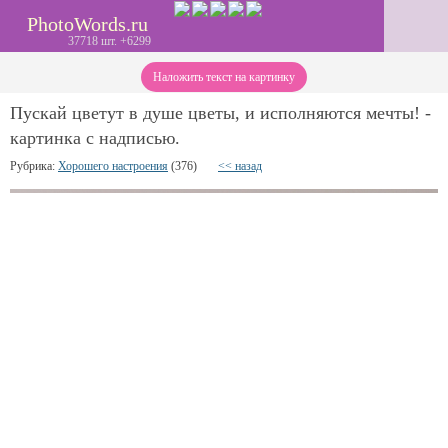
PhotoWords.ru
37718 шт. +6299
Наложить текст на картинку
Пускай цветут в душе цветы, и исполняются мечты! -
картинка с надписью.
Рубрика:
Хорошего настроения
(376)
<< назад