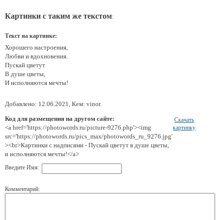
Картинки с таким же текстом
:
Текст на картинке:
Хорошего настроения,
Любви и вдохновения.
Пускай цветут
В душе цветы,
И исполняются мечты!
Добавлено: 12.06.2021, Кем: vinor.
Код для размещения на другом сайте:
Скачать
<a href='https://photowords.ru/picture-9276.php'><img
картинку
src='https://photowords.ru/pics_max/photowords_ru_9276.jpg'
><br>Картинки с надписями - Пускай цветут в душе цветы,
и исполняются мечты!</a>
Введите Имя:
Комментарий: