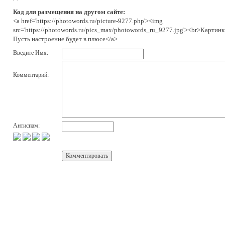
Код для размещения на другом сайте:
<a href='https://photowords.ru/picture-9277.php'><img
src='https://photowords.ru/pics_max/photowords_ru_9277.jpg'><br>Картинк
Пусть настроение будет в плюсе</a>
Введите Имя:
Комментарий:
Антиспам: