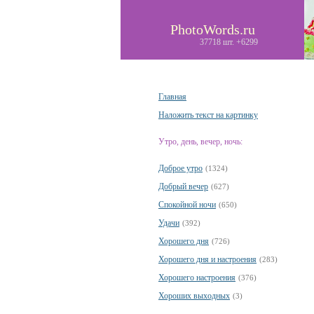
PhotoWords.ru
37718 шт. +6299
Главная
Наложить текст на картинку
Утро, день, вечер, ночь:
Доброе утро
(1324)
Добрый вечер
(627)
Спокойной ночи
(650)
Удачи
(392)
Хорошего дня
(726)
Хорошего дня и настроения
(283)
Хорошего настроения
(376)
Хороших выходных
(3)