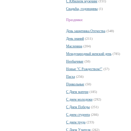
С Юбилеем мужчине
(151)
Свадьбы, годовщины
(1)
Праздники:
День защитника Отечества
(548)
День знаний
(211)
Масленица
(204)
Международный женский день
(785)
Необычные
(50)
Новые "С Рождеством!"
(57)
Пасха
(256)
Прикольные
(50)
С Днем матери
(185)
С днем молодежи
(292)
С Днем Победы
(251)
С днем студента
(266)
С днем труда
(233)
С Днем Учителя
(262)