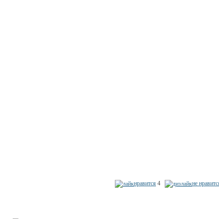
нравится
4
не нравитс