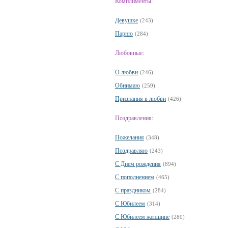
Комплименты:
Девушке
(243)
Парню
(284)
Любовные:
О любви
(246)
Обнимаю
(259)
Признания в любви
(426)
Поздравления:
Пожелания
(348)
Поздравляю
(243)
С Днем рождения
(894)
С пополнением
(465)
С праздником
(284)
С Юбилеем
(314)
С Юбилеем женщине
(280)