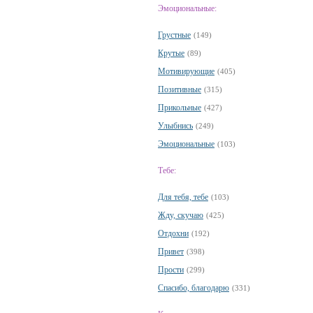
Эмоциональные:
Грустные
(149)
Крутые
(89)
Мотивирующие
(405)
Позитивные
(315)
Прикольные
(427)
Улыбнись
(249)
Эмоциональные
(103)
Тебе:
Для тебя, тебе
(103)
Жду, скучаю
(425)
Отдохни
(192)
Привет
(398)
Прости
(299)
Спасибо, благодарю
(331)