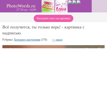
PhotoWords.ru
37718 шт. +6299
Наложить текст на картинку
Всё получится, ты только верь! - картинка с
надписью.
Рубрика:
Хорошего настроения
(376)
<< назад