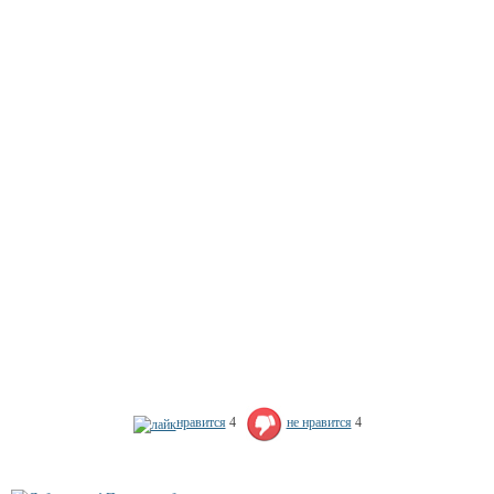
нравится
4
не нравится
4