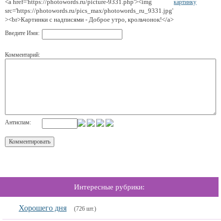
<a href='https://photowords.ru/picture-9331.php'><img
картинку
src='https://photowords.ru/pics_max/photowords_ru_9331.jpg'
><br>Картинки с надписями - Доброе утро, крольчонок!</a>
Введите Имя:
Комментарий:
Антиспам:
Интересные рубрики:
Хорошего дня
(726 шт.)