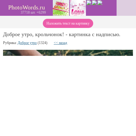
PhotoWords.ru
37718 шт. +6299
Наложить текст на картинку
Доброе утро, крольчонок! - картинка с надписью.
Рубрика:
Доброе утро
(1324)
<< назад