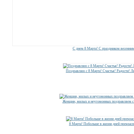
С днем 8 Марта! С праздником весенним
Поздравляю с 8 Марта! Счастья! Радости! 
Женщин, милых и неугомонных поздравляем с 
8 Марта! Побольше в жизни дней прекрас