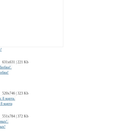
!
631х631 | 221 Kb
Любви!
520х746 | 323 Kb
8 марта
551х784 | 372 Kb
ных!