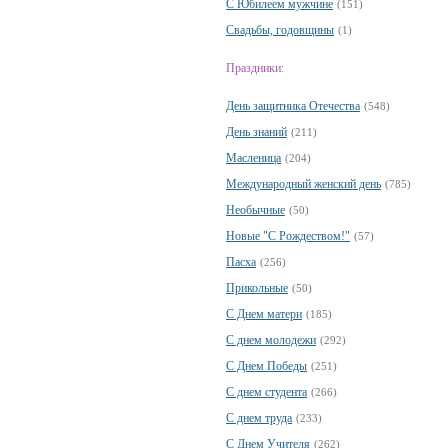
С Юбилеем мужчине
(151)
Свадьбы, годовщины
(1)
Праздники:
День защитника Отечества
(548)
День знаний
(211)
Масленица
(204)
Международный женский день
(785)
Необычные
(50)
Новые "С Рождеством!"
(57)
Пасха
(256)
Прикольные
(50)
С Днем матери
(185)
С днем молодежи
(292)
С Днем Победы
(251)
С днем студента
(266)
С днем труда
(233)
С Днем Учителя
(262)