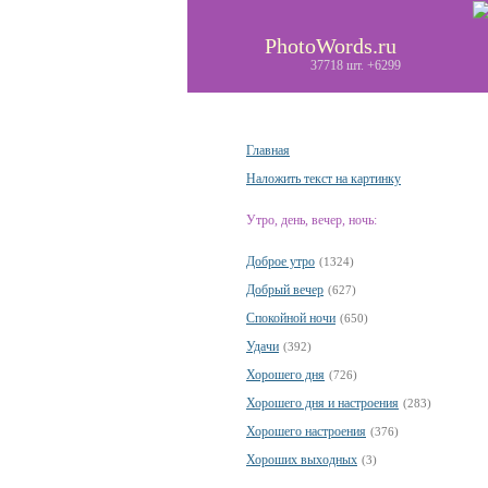
PhotoWords.ru
37718 шт. +6299
Главная
Наложить текст на картинку
Утро, день, вечер, ночь:
Доброе утро
(1324)
Добрый вечер
(627)
Спокойной ночи
(650)
Удачи
(392)
Хорошего дня
(726)
Хорошего дня и настроения
(283)
Хорошего настроения
(376)
Хороших выходных
(3)