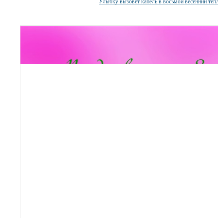
Улыбку вызовет капель в восьмой весенний теп