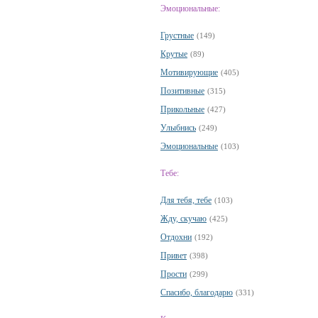
Эмоциональные:
Грустные
(149)
Крутые
(89)
Мотивирующие
(405)
Позитивные
(315)
Прикольные
(427)
Улыбнись
(249)
Эмоциональные
(103)
Тебе:
Для тебя, тебе
(103)
Жду, скучаю
(425)
Отдохни
(192)
Привет
(398)
Прости
(299)
Спасибо, благодарю
(331)