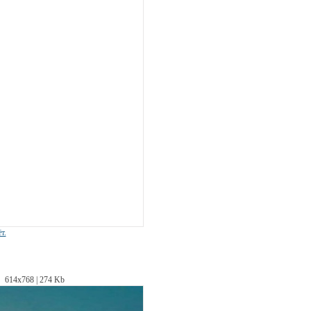
т.
614х768 | 274 Kb