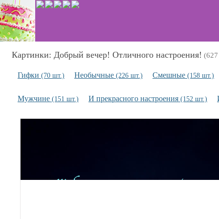
Картинки: Добрый вечер! Отличного настроения!
(627
Гифки
Необычные
Смешные
(70 шт.)
(226 шт.)
(158 шт.)
Мужчине
И прекрасного настроения
(151 шт.)
(152 шт.)