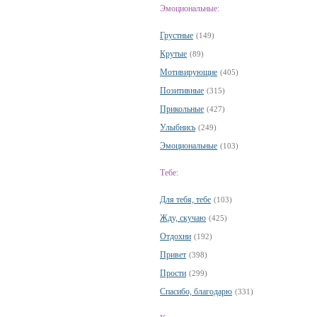
Эмоциональные:
Грустные
(149)
Крутые
(89)
Мотивирующие
(405)
Позитивные
(315)
Прикольные
(427)
Улыбнись
(249)
Эмоциональные
(103)
Тебе:
Для тебя, тебе
(103)
Жду, скучаю
(425)
Отдохни
(192)
Привет
(398)
Прости
(299)
Спасибо, благодарю
(331)