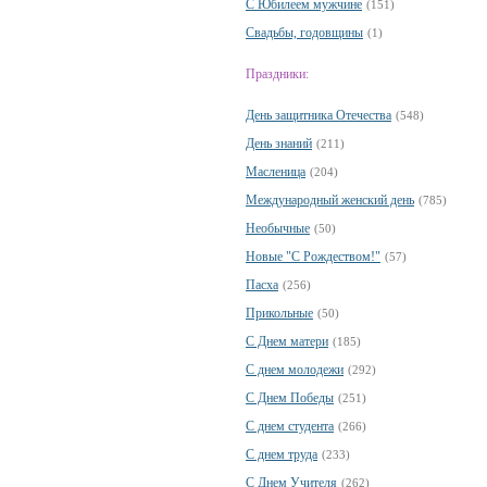
С Юбилеем мужчине
(151)
Свадьбы, годовщины
(1)
Праздники:
День защитника Отечества
(548)
День знаний
(211)
Масленица
(204)
Международный женский день
(785)
Необычные
(50)
Новые "С Рождеством!"
(57)
Пасха
(256)
Прикольные
(50)
С Днем матери
(185)
С днем молодежи
(292)
С Днем Победы
(251)
С днем студента
(266)
С днем труда
(233)
С Днем Учителя
(262)