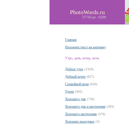
PhotoWords.ru
37718 шт. +6299
Главная
Наложить текст на картинку
Утро, день, вечер, ночь:
Доброе утро
(1324)
Добрый вечер
(627)
Спокойной ночи
(650)
Удачи
(392)
Хорошего дня
(726)
Хорошего дня и настроения
(283)
Хорошего настроения
(376)
Хороших выходных
(3)