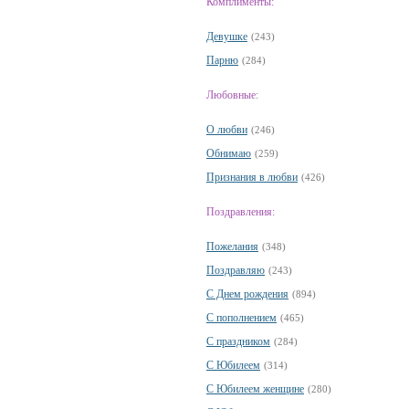
Комплименты:
Девушке
(243)
Парню
(284)
Любовные:
О любви
(246)
Обнимаю
(259)
Признания в любви
(426)
Поздравления:
Пожелания
(348)
Поздравляю
(243)
С Днем рождения
(894)
С пополнением
(465)
С праздником
(284)
С Юбилеем
(314)
С Юбилеем женщине
(280)