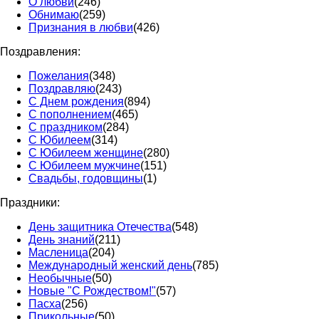
О любви
(246)
Обнимаю
(259)
Признания в любви
(426)
Поздравления:
Пожелания
(348)
Поздравляю
(243)
С Днем рождения
(894)
С пополнением
(465)
С праздником
(284)
С Юбилеем
(314)
С Юбилеем женщине
(280)
С Юбилеем мужчине
(151)
Свадьбы, годовщины
(1)
Праздники:
День защитника Отечества
(548)
День знаний
(211)
Масленица
(204)
Международный женский день
(785)
Необычные
(50)
Новые "С Рождеством!"
(57)
Пасха
(256)
Прикольные
(50)