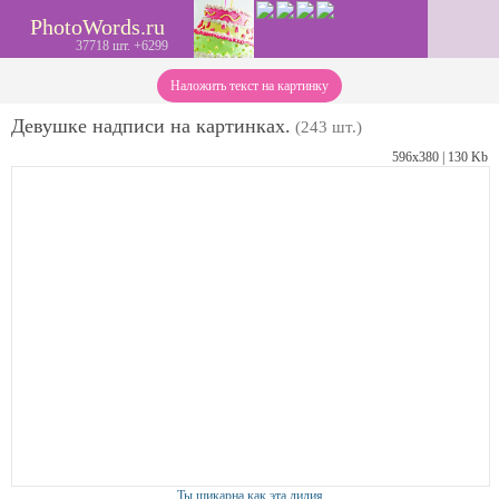
PhotoWords.ru
37718 шт. +6299
Наложить текст на картинку
Девушке надписи на картинках.
(243 шт.)
596х380 | 130 Kb
Ты шикарна как эта лилия