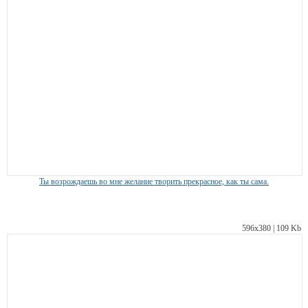
Ты возрождаешь во мне желание творить прекрасное, как ты сама.
596х380 | 109 Kb