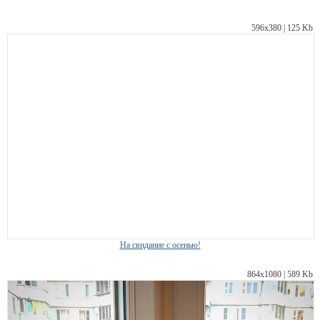
596х380 | 125 Kb
На свидание с осенью!
864х1080 | 589 Kb