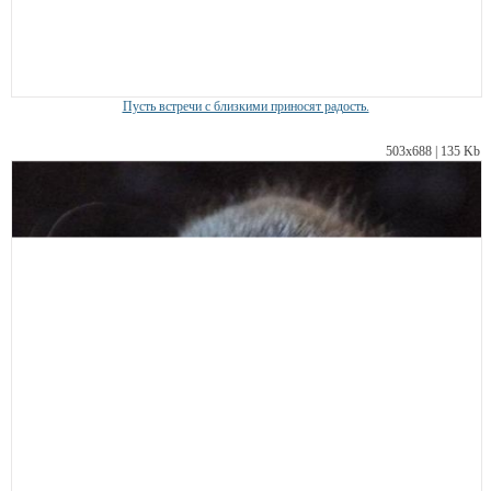
Пусть встречи с близкими приносят радость.
503х688 | 135 Kb