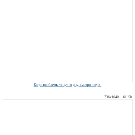
Когда проблемы тянут ко дну, смотри вверх!
736х1040 | 161 Kb