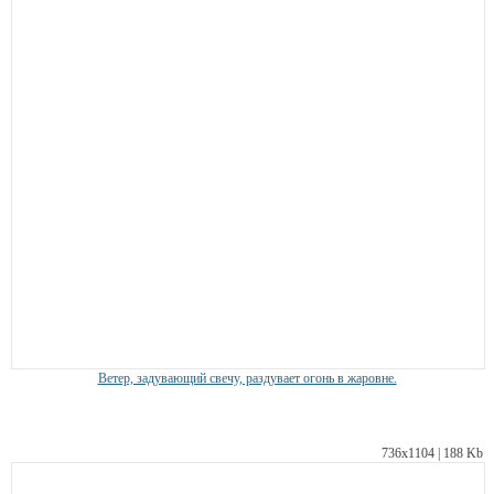
Ветер, задувающий свечу, раздувает огонь в жаровне.
736х1104 | 188 Kb