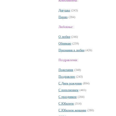
Комплименты:
Девушке
(243)
Парню
(284)
Любовные:
О любви
(246)
Обнимаю
(259)
Признания в любви
(426)
Поздравления:
Пожелания
(348)
Поздравляю
(243)
С Днем рождения
(894)
С пополнением
(465)
С праздником
(284)
С Юбилеем
(314)
С Юбилеем женщине
(280)