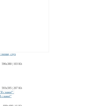
 зрение, слух
596х380 | 103 Kb
593х595 | 207 Kb
Я с вами!"
600х400 | 41 Kb