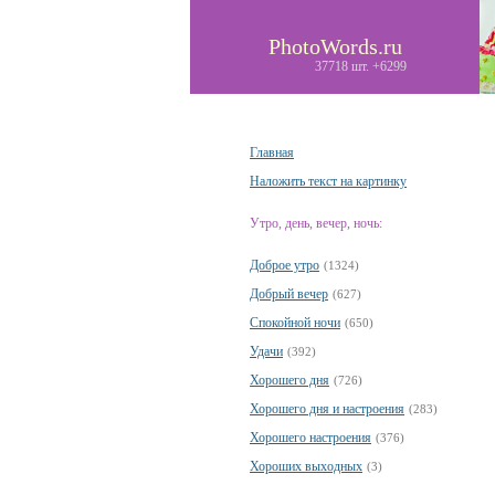
PhotoWords.ru
37718 шт. +6299
Главная
Наложить текст на картинку
Утро, день, вечер, ночь:
Доброе утро
(1324)
Добрый вечер
(627)
Спокойной ночи
(650)
Удачи
(392)
Хорошего дня
(726)
Хорошего дня и настроения
(283)
Хорошего настроения
(376)
Хороших выходных
(3)