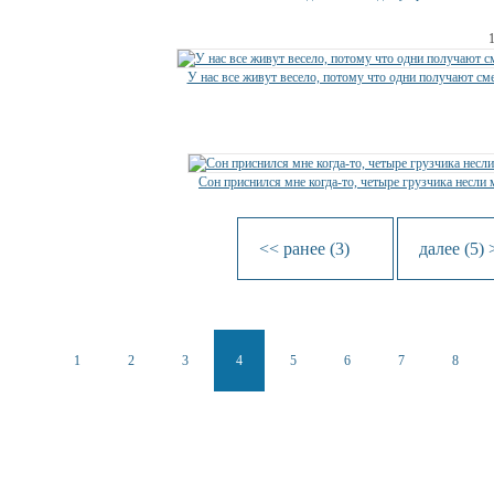
У нас все живут весело, потому что одни получают с
Сон приснился мне когда-то, четыре грузчика несли 
<< ранее (3)
далее (5) 
1
2
3
4
5
6
7
8