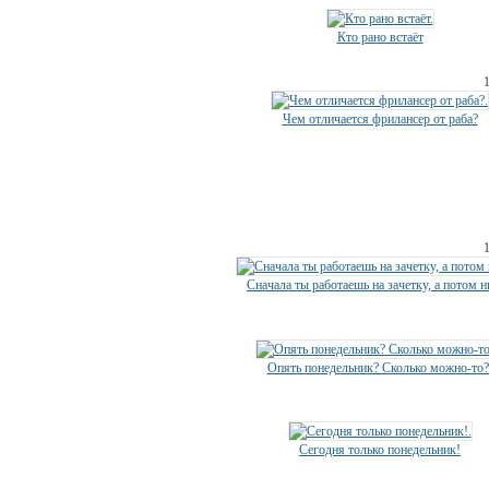
Кто рано встаёт
Чем отличается фрилансер от раба?
Сначала ты работаешь на зачетку, а потом н
Опять понедельник? Сколько можно-то?
Сегодня только понедельник!