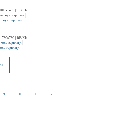
1000х1405 | 513 Kb
мешную зарплату
780х780 | 168 Kb
мою зарплату.
>>
9
10
11
12