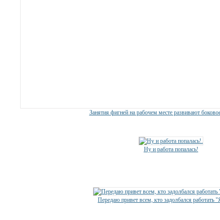
Занятия фигней на рабочем месте развивают боковое
Ну и работа попалась!
Передаю привет всем, кто задолбался работать "