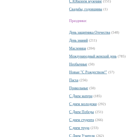
С Юбилеем мужчине
(151)
Свадьбы, годовщины
(1)
Праздники:
День защитника Отечества
(548)
День знаний
(211)
Масленица
(204)
Международный женский день
(785)
Необычные
(50)
Новые "С Рождеством!"
(57)
Пасха
(256)
Прикольные
(50)
С Днем матери
(185)
С днем молодежи
(292)
С Днем Победы
(251)
С днем студента
(266)
С днем труда
(233)
С Днем Учителя
(262)