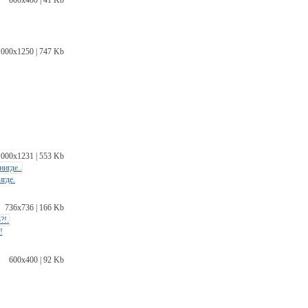
1000х1250 | 747 Kb
1000х1231 | 553 Kb
игде.
736х736 | 166 Kb
!
600х400 | 92 Kb