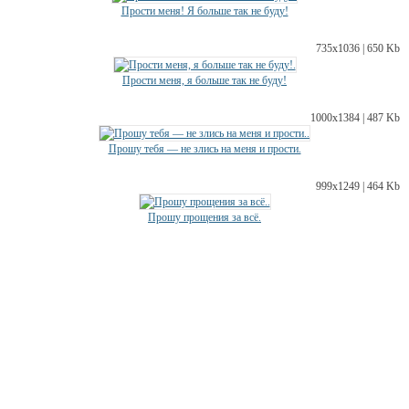
Прости меня! Я больше так не буду!
735х1036 | 650 Kb
Прости меня, я больше так не буду!
1000х1384 | 487 Kb
Прошу тебя — не злись на меня и прости.
999х1249 | 464 Kb
Прошу прощения за всё.