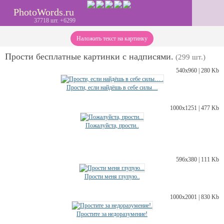
PhotoWords.ru
37718 шт. +6299
Наложить текст на картинку
Прости бесплатные картинки с надписями.
(299 шт.)
540х960 | 280 Kb
Прости, если найдёшь в себе силы…
1000х1251 | 477 Kb
Пожалуйста, прости..
596х380 | 111 Kb
Прости меня глупую..
1000х2001 | 830 Kb
Простите за недоразумение!