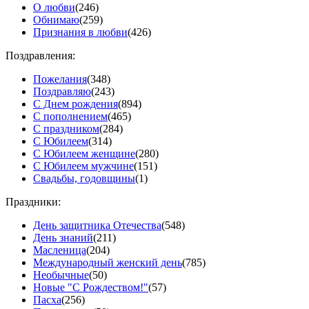
О любви
(246)
Обнимаю
(259)
Признания в любви
(426)
Поздравления:
Пожелания
(348)
Поздравляю
(243)
С Днем рождения
(894)
С пополнением
(465)
С праздником
(284)
С Юбилеем
(314)
С Юбилеем женщине
(280)
С Юбилеем мужчине
(151)
Свадьбы, годовщины
(1)
Праздники:
День защитника Отечества
(548)
День знаний
(211)
Масленица
(204)
Международный женский день
(785)
Необычные
(50)
Новые "С Рождеством!"
(57)
Пасха
(256)