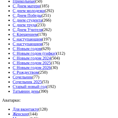
Прикольные
(50)
С Днем матери
(185)
С днем молодежи
(292)
С Днем Победы
(251)
С днем студента
(266)
С днем труда
(233)
С Днем Учителя
(262)
С Крещением
(178)
С наступающим
(197)
С наступающим
(75)
С Новым годом
(629)
С Новым годом (гифки)
(112)
С Новым годом 2024
(504)
С Новым годом 2025
(176)
С Новым годом 2026
(30)
С Рождеством
(250)
Сочельник
(77)
Сочельник 2025
(53)
Старый новый год
(192)
Татьянин день
(390)
Аватарки:
Для вконтакте
(128)
Женские
(144)