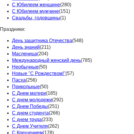
С Юбилеем женщине
(280)
С Юбилеем мужчине
(151)
Свадьбы, годовщины
(1)
Праздники:
День защитника Отечества
(548)
День знаний
(211)
Масленица
(204)
Международный женский день
(785)
Необычные
(50)
Новые "С Рождеством!"
(57)
Пасха
(256)
Прикольные
(50)
С Днем матери
(185)
С днем молодежи
(292)
С Днем Победы
(251)
С днем студента
(266)
С днем труда
(233)
С Днем Учителя
(262)
С Крещением
(178)