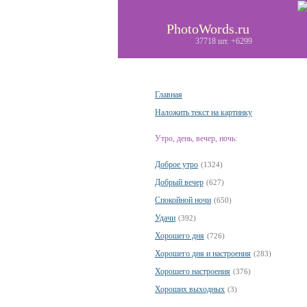
PhotoWords.ru
37718 шт. +6299
Главная
Наложить текст на картинку
Утро, день, вечер, ночь:
Доброе утро
(1324)
Добрый вечер
(627)
Спокойной ночи
(650)
Удачи
(392)
Хорошего дня
(726)
Хорошего дня и настроения
(283)
Хорошего настроения
(376)
Хороших выходных
(3)