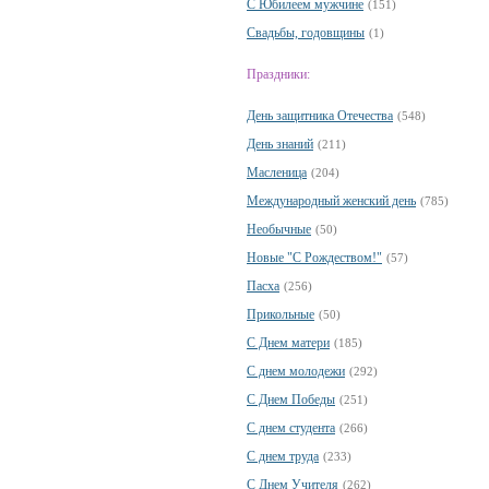
С Юбилеем мужчине
(151)
Свадьбы, годовщины
(1)
Праздники:
День защитника Отечества
(548)
День знаний
(211)
Масленица
(204)
Международный женский день
(785)
Необычные
(50)
Новые "С Рождеством!"
(57)
Пасха
(256)
Прикольные
(50)
С Днем матери
(185)
С днем молодежи
(292)
С Днем Победы
(251)
С днем студента
(266)
С днем труда
(233)
С Днем Учителя
(262)