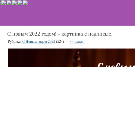
С новым 2022 годом! - картинка с надписью.
Рубрика:
С Новым годом 2022
(524)
<< назад