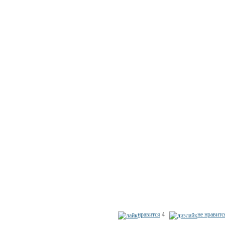
нравится
4
не нравитс