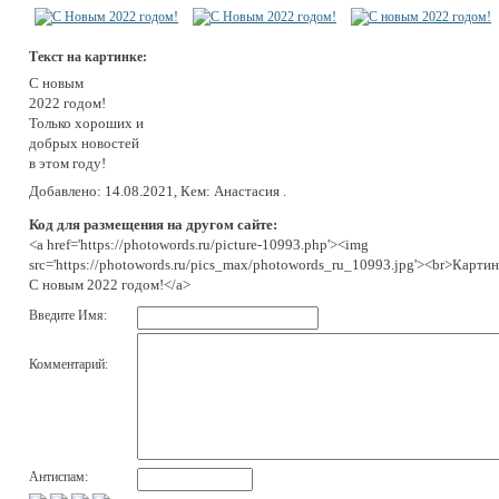
Текст на картинке:
С новым
2022 годом!
Только хороших и
добрых новостей
в этом году!
Добавлено: 14.08.2021, Кем: Анастасия .
Код для размещения на другом сайте:
<a href='https://photowords.ru/picture-10993.php'><img
src='https://photowords.ru/pics_max/photowords_ru_10993.jpg'><br>Картин
С новым 2022 годом!</a>
Введите Имя:
Комментарий:
Антиспам: