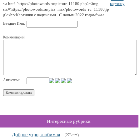
<a href='https://photowords.ru/picture-11180.php'><img
картинку
src='https://photowords.ru/pics_max/photowords_ru_11180.jp
g'><br>Картинки с надписями - С новым 2022 годом!</a>
Введите Имя:
Комментарий:
Антиспам:
Интересные рубрики:
Доброе утро, любимая
(273 шт.)