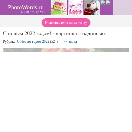
PhotoWords.ru
37718 шт. +6299
Наложить текст на картинку
С новым 2022 годом! - картинка с надписью.
Рубрика:
С Новым годом 2022
(524)
<< назад