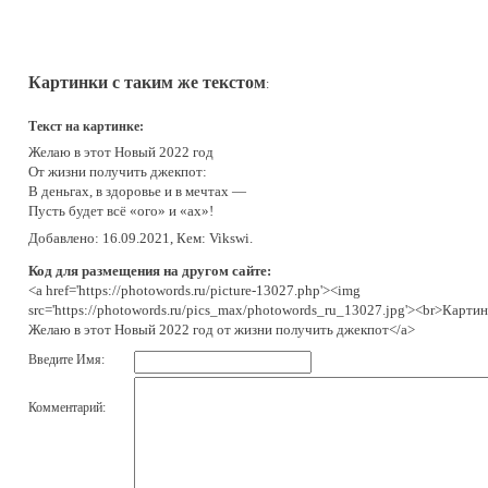
Картинки с таким же текстом
:
Текст на картинке:
Желаю в этот Новый 2022 год
От жизни получить джекпот:
В деньгах, в здоровье и в мечтах —
Пусть будет всё «ого» и «ах»!
Добавлено: 16.09.2021, Кем: Vikswi.
Код для размещения на другом сайте:
<a href='https://photowords.ru/picture-13027.php'><img
src='https://photowords.ru/pics_max/photowords_ru_13027.jpg'><br>Картин
Желаю в этот Новый 2022 год от жизни получить джекпот</a>
Введите Имя:
Комментарий: