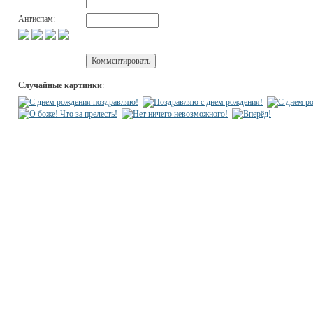
Антиспам:
Случайные картинки
: