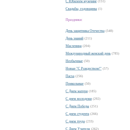
С Юбилеем мужчине
(151)
Свадьбы, годовщины
(1)
Праздники:
День защитника Отечества
(548)
День знаний
(211)
Масленица
(204)
Международный женский день
(785)
Необычные
(50)
Новые "С Рождеством!"
(57)
Пасха
(256)
Прикольные
(50)
С Днем матери
(185)
С днем молодежи
(292)
С Днем Победы
(251)
С днем студента
(266)
С днем труда
(233)
С Днем Учителя
(262)