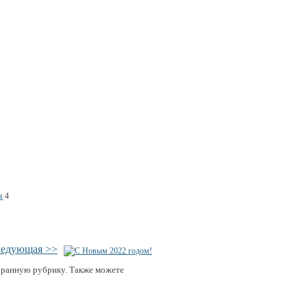
я
4
ледующая >>
бранную рубрику. Также можете