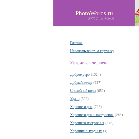
PhotoWords.ru
37717 шт. +6300
Главная
Наложить текст на картинку
Утро, день, вечер, ночь:
Доброе утро
(1324)
Добрый вечер
(627)
Спокойной ночи
(650)
Удачи
(392)
Хорошего дня
(726)
Хорошего дня и настроения
(283)
Хорошего настроения
(376)
Хороших выходных
(3)