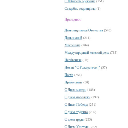
С Юбилеем мужчине
(151)
Свадьбы, годовщины
(1)
Праздники:
День защитника Отечества
(548)
День знаний
(211)
Масленица
(204)
Международный женский день
(785)
Необычные
(50)
Новые "С Рождеством!"
(57)
Пасха
(256)
Прикольные
(50)
С Днем матери
(185)
С днем молодежи
(292)
С Днем Победы
(251)
С днем студента
(266)
С днем труда
(233)
С Днем Учителя
(262)