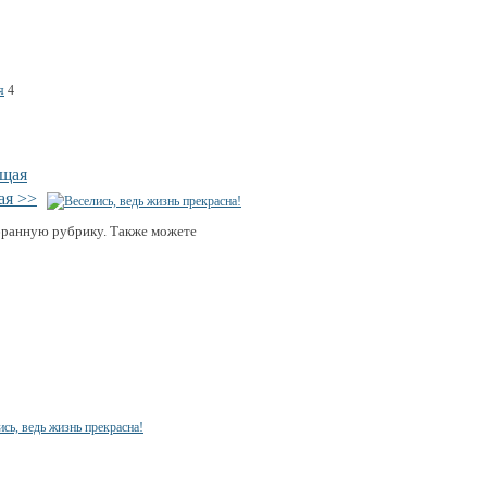
я
4
ущая
ая >>
бранную рубрику. Также можете