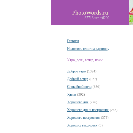
PhotoWords.ru
37718 шт. +6299
Главная
Наложить текст на картинку
Утро, день, вечер, ночь:
Доброе утро
(1324)
Добрый вечер
(627)
Спокойной ночи
(650)
Удачи
(392)
Хорошего дня
(726)
Хорошего дня и настроения
(283)
Хорошего настроения
(376)
Хороших выходных
(3)