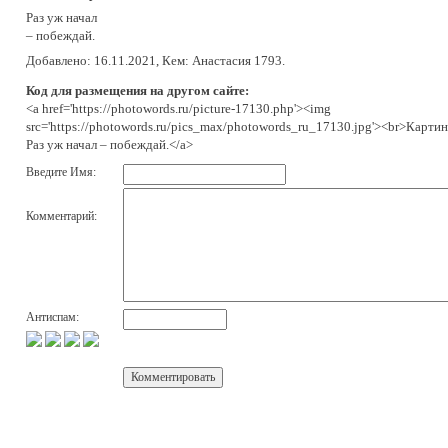
Раз уж начал
– побеждай.
Добавлено: 16.11.2021, Кем: Анастасия 1793.
Код для размещения на другом сайте:
<a href='https://photowords.ru/picture-17130.php'><img
src='https://photowords.ru/pics_max/photowords_ru_17130.jpg'><br>Картин
Раз уж начал – побеждай.</a>
Введите Имя:
Комментарий:
Антиспам: