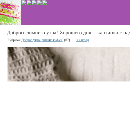
Доброго зимнего утра! Хорошего дня! - картинка с на
Рубрика:
Доброе утро (зимние гифки)
(67)
<< назад