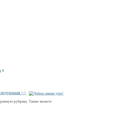
я
4
следующая >>
бранную рубрику. Также можете