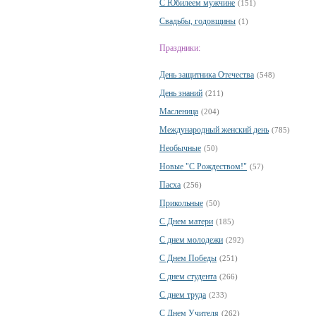
С Юбилеем мужчине
(151)
Свадьбы, годовщины
(1)
Праздники:
День защитника Отечества
(548)
День знаний
(211)
Масленица
(204)
Международный женский день
(785)
Необычные
(50)
Новые "С Рождеством!"
(57)
Пасха
(256)
Прикольные
(50)
С Днем матери
(185)
С днем молодежи
(292)
С Днем Победы
(251)
С днем студента
(266)
С днем труда
(233)
С Днем Учителя
(262)