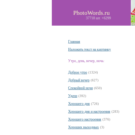
PhotoWords.ru
37718 шт. +6299
Главная
Наложить текст на картинку
Утро, день, вечер, ночь:
Доброе утро
(1324)
Добрый вечер
(627)
Спокойной ночи
(650)
Удачи
(392)
Хорошего дня
(726)
Хорошего дня и настроения
(283)
Хорошего настроения
(376)
Хороших выходных
(3)