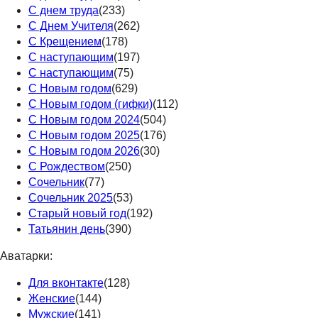
С днем труда
(233)
С Днем Учителя
(262)
С Крещением
(178)
С наступающим
(197)
С наступающим
(75)
С Новым годом
(629)
С Новым годом (гифки)
(112)
С Новым годом 2024
(504)
С Новым годом 2025
(176)
С Новым годом 2026
(30)
С Рождеством
(250)
Сочельник
(77)
Сочельник 2025
(53)
Старый новый год
(192)
Татьянин день
(390)
Аватарки:
Для вконтакте
(128)
Женские
(144)
Мужские
(141)