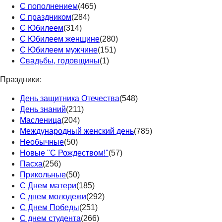
С пополнением
(465)
С праздником
(284)
С Юбилеем
(314)
С Юбилеем женщине
(280)
С Юбилеем мужчине
(151)
Свадьбы, годовщины
(1)
Праздники:
День защитника Отечества
(548)
День знаний
(211)
Масленица
(204)
Международный женский день
(785)
Необычные
(50)
Новые "С Рождеством!"
(57)
Пасха
(256)
Прикольные
(50)
С Днем матери
(185)
С днем молодежи
(292)
С Днем Победы
(251)
С днем студента
(266)