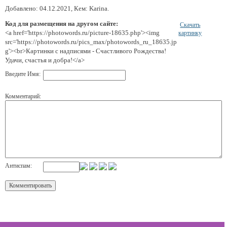
Добавлено: 04.12.2021, Кем: Karina.
Код для размещения на другом сайте:
Скачать
<a href='https://photowords.ru/picture-18635.php'><img
картинку
src='https://photowords.ru/pics_max/photowords_ru_18635.jp
g'><br>Картинки с надписями - Счастливого Рождества!
Удачи, счастья и добра!</a>
Введите Имя:
Комментарий:
Антиспам: