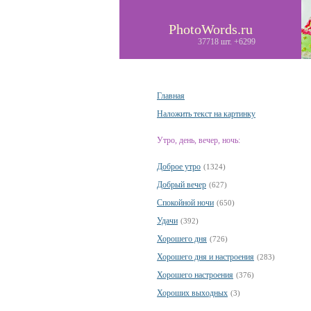
PhotoWords.ru
37718 шт. +6299
Главная
Наложить текст на картинку
Утро, день, вечер, ночь:
Доброе утро
(1324)
Добрый вечер
(627)
Спокойной ночи
(650)
Удачи
(392)
Хорошего дня
(726)
Хорошего дня и настроения
(283)
Хорошего настроения
(376)
Хороших выходных
(3)