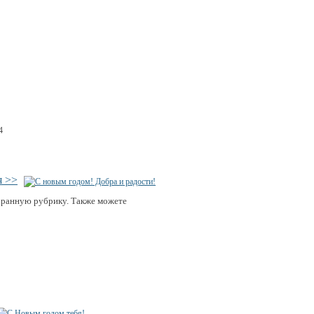
4
я >>
бранную рубрику. Также можете