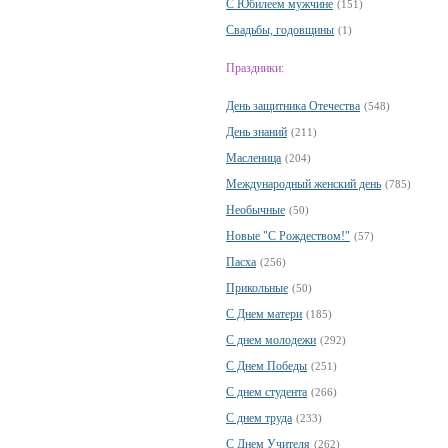
С Юбилеем мужчине
(151)
Свадьбы, годовщины
(1)
Праздники:
День защитника Отечества
(548)
День знаний
(211)
Масленица
(204)
Международный женский день
(785)
Необычные
(50)
Новые "С Рождеством!"
(57)
Пасха
(256)
Прикольные
(50)
С Днем матери
(185)
С днем молодежи
(292)
С Днем Победы
(251)
С днем студента
(266)
С днем труда
(233)
С Днем Учителя
(262)