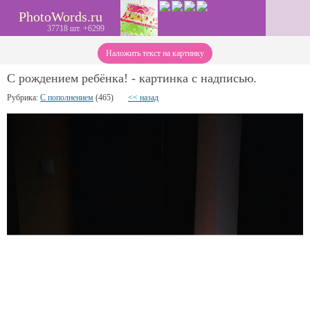
PhotoWords.ru
37718 шт. +6299
Наложить текст на картинку
С рождением ребёнка! - картинка с надписью.
Рубрика:
С пополнением
(465)
<< назад