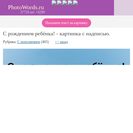
PhotoWords.ru
37718 шт. +6299
Наложить текст на картинку
С рождением ребёнка! - картинка с надписью.
Рубрика:
С пополнением
(465)
<< назад