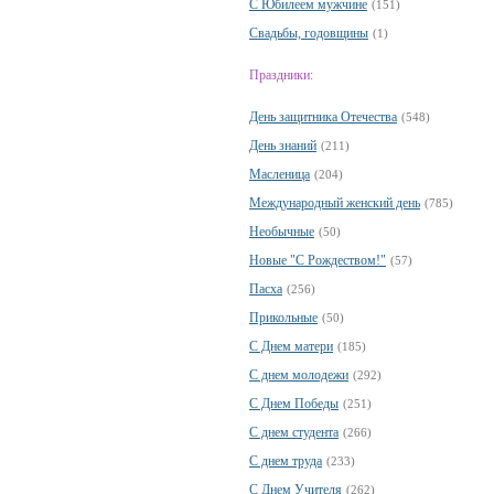
С Юбилеем мужчине
(151)
Свадьбы, годовщины
(1)
Праздники:
День защитника Отечества
(548)
День знаний
(211)
Масленица
(204)
Международный женский день
(785)
Необычные
(50)
Новые "С Рождеством!"
(57)
Пасха
(256)
Прикольные
(50)
С Днем матери
(185)
С днем молодежи
(292)
С Днем Победы
(251)
С днем студента
(266)
С днем труда
(233)
С Днем Учителя
(262)