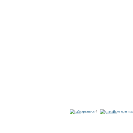
нравится
4
не нравитс