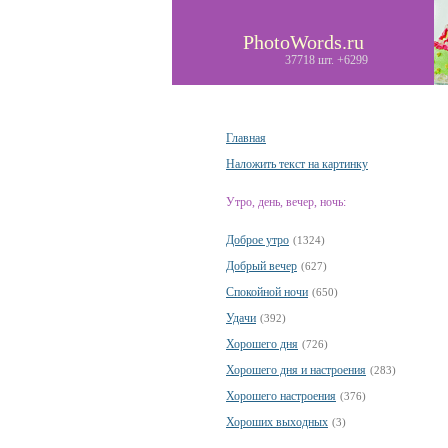
PhotoWords.ru
37718 шт. +6299
Главная
Наложить текст на картинку
Утро, день, вечер, ночь:
Доброе утро
(1324)
Добрый вечер
(627)
Спокойной ночи
(650)
Удачи
(392)
Хорошего дня
(726)
Хорошего дня и настроения
(283)
Хорошего настроения
(376)
Хороших выходных
(3)