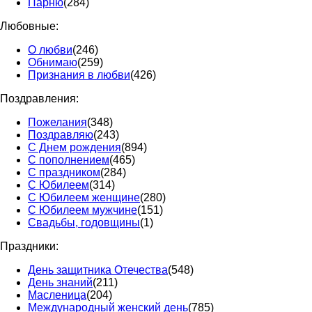
Парню
(284)
Любовные:
О любви
(246)
Обнимаю
(259)
Признания в любви
(426)
Поздравления:
Пожелания
(348)
Поздравляю
(243)
С Днем рождения
(894)
С пополнением
(465)
С праздником
(284)
С Юбилеем
(314)
С Юбилеем женщине
(280)
С Юбилеем мужчине
(151)
Свадьбы, годовщины
(1)
Праздники:
День защитника Отечества
(548)
День знаний
(211)
Масленица
(204)
Международный женский день
(785)