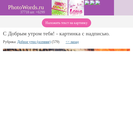
PhotoWords.ru
37718 шт. +6299
Наложить текст на картинку
С Добрым утром тебя! - картинка с надписью.
Рубрика:
Доброе утро (осенние)
(579)
<< назад