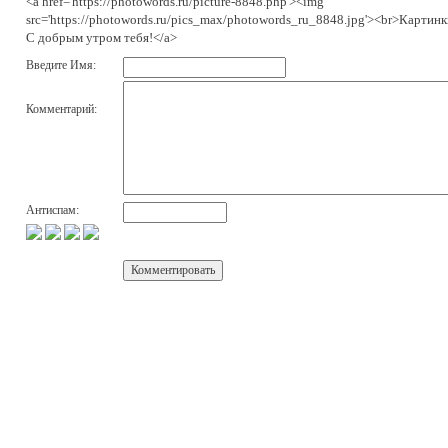
<a href='https://photowords.ru/picture-8848.php'><img
src='https://photowords.ru/pics_max/photowords_ru_8848.jpg'><br>Картинк
С добрым утром тебя!</a>
Введите Имя:
Комментарий:
Антиспам: