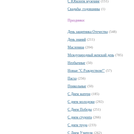
С Юбилеем мужчине
(151)
Свадьбы, годовщины
(1)
Праздники:
День защитника Отечества
(548)
День знаний
(211)
Масленица
(204)
Международный женский день
(785)
Необычные
(50)
Новые "С Рождеством!"
(57)
Пасха
(256)
Прикольные
(50)
С Днем матери
(185)
С днем молодежи
(292)
С Днем Победы
(251)
С днем студента
(266)
С днем труда
(233)
С Днем Учителя
(262)