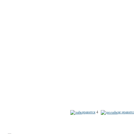
нравится
4
не нравитс