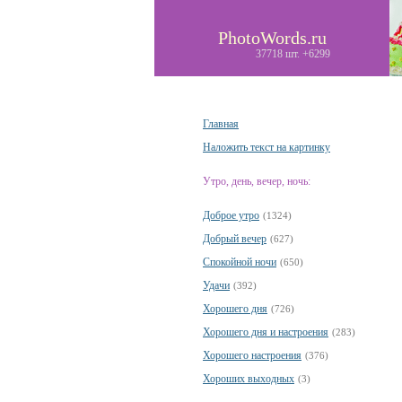
PhotoWords.ru
37718 шт. +6299
Главная
Наложить текст на картинку
Утро, день, вечер, ночь:
Доброе утро
(1324)
Добрый вечер
(627)
Спокойной ночи
(650)
Удачи
(392)
Хорошего дня
(726)
Хорошего дня и настроения
(283)
Хорошего настроения
(376)
Хороших выходных
(3)