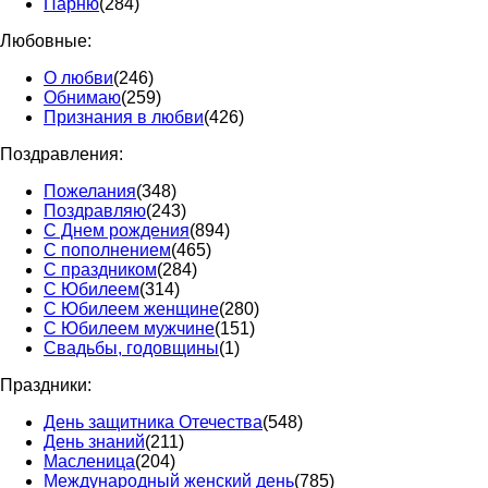
Парню
(284)
Любовные:
О любви
(246)
Обнимаю
(259)
Признания в любви
(426)
Поздравления:
Пожелания
(348)
Поздравляю
(243)
С Днем рождения
(894)
С пополнением
(465)
С праздником
(284)
С Юбилеем
(314)
С Юбилеем женщине
(280)
С Юбилеем мужчине
(151)
Свадьбы, годовщины
(1)
Праздники:
День защитника Отечества
(548)
День знаний
(211)
Масленица
(204)
Международный женский день
(785)