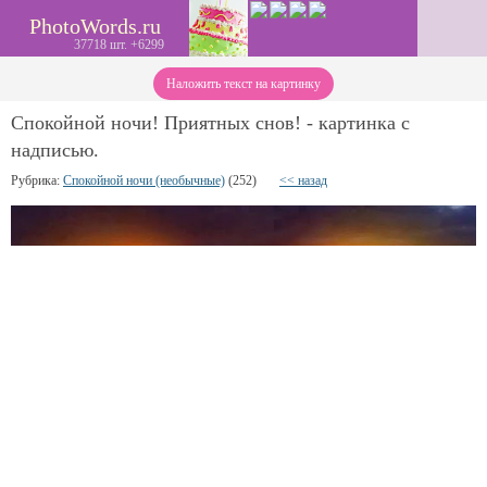
PhotoWords.ru
37718 шт. +6299
Наложить текст на картинку
Спокойной ночи! Приятных снов! - картинка с
надписью.
Рубрика:
Спокойной ночи (необычные)
(252)
<< назад