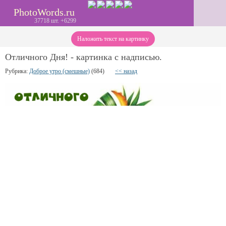
PhotoWords.ru
37718 шт. +6299
Наложить текст на картинку
Отличного Дня! - картинка с надписью.
Рубрика:
Доброе утро (смешные)
(684)
<< назад