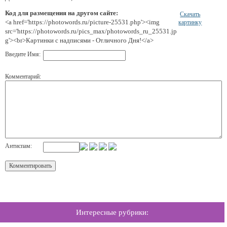
Код для размещения на другом сайте:
Скачать
<a href='https://photowords.ru/picture-25531.php'><img
картинку
src='https://photowords.ru/pics_max/photowords_ru_25531.jp
g'><br>Картинки с надписями - Отличного Дня!</a>
Введите Имя:
Комментарий:
Антиспам:
Интересные рубрики: