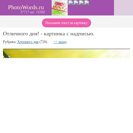
PhotoWords.ru
37717 шт. +6300
Наложить текст на картинку
Отличного дня! - картинка с надписью.
Рубрика:
Хорошего дня
(726)
<< назад