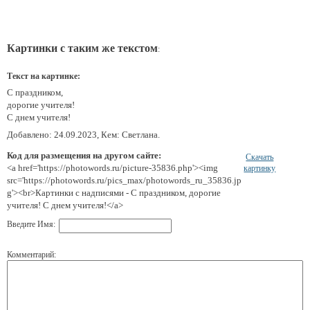
Картинки с таким же текстом
:
Текст на картинке:
С праздником,
дорогие учителя!
С днем учителя!
Добавлено: 24.09.2023, Кем: Светлана.
Код для размещения на другом сайте:
Скачать
<a href='https://photowords.ru/picture-35836.php'><img
картинку
src='https://photowords.ru/pics_max/photowords_ru_35836.jp
g'><br>Картинки с надписями - С праздником, дорогие
учителя! С днем учителя!</a>
Введите Имя:
Комментарий: