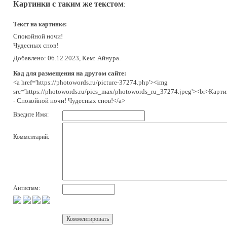
Картинки с таким же текстом
:
Текст на картинке:
Спокойной ночи!
Чудесных снов!
Добавлено: 06.12.2023, Кем: Айнура.
Код для размещения на другом сайте:
<a href='https://photowords.ru/picture-37274.php'><img
src='https://photowords.ru/pics_max/photowords_ru_37274.jpeg'><br>Карт
- Спокойной ночи! Чудесных снов!</a>
Введите Имя:
Комментарий:
Антиспам: