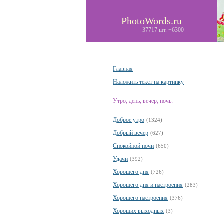
PhotoWords.ru
37717 шт. +6300
Главная
Наложить текст на картинку
Утро, день, вечер, ночь:
Доброе утро
(1324)
Добрый вечер
(627)
Спокойной ночи
(650)
Удачи
(392)
Хорошего дня
(726)
Хорошего дня и настроения
(283)
Хорошего настроения
(376)
Хороших выходных
(3)