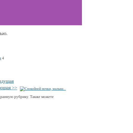
сью.
я
4
ыдущая
ующая >>
бранную рубрику. Также можете