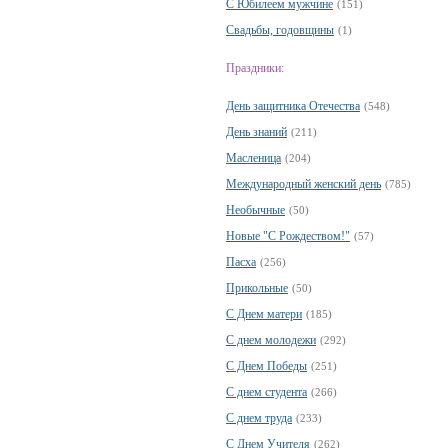
С Юбилеем мужчине
(151)
Свадьбы, годовщины
(1)
Праздники:
День защитника Отечества
(548)
День знаний
(211)
Масленица
(204)
Международный женский день
(785)
Необычные
(50)
Новые "С Рождеством!"
(57)
Пасха
(256)
Прикольные
(50)
С Днем матери
(185)
С днем молодежи
(292)
С Днем Победы
(251)
С днем студента
(266)
С днем труда
(233)
С Днем Учителя
(262)