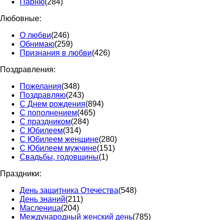
Парню
(284)
Любовные:
О любви
(246)
Обнимаю
(259)
Признания в любви
(426)
Поздравления:
Пожелания
(348)
Поздравляю
(243)
С Днем рождения
(894)
С пополнением
(465)
С праздником
(284)
С Юбилеем
(314)
С Юбилеем женщине
(280)
С Юбилеем мужчине
(151)
Свадьбы, годовщины
(1)
Праздники:
День защитника Отечества
(548)
День знаний
(211)
Масленица
(204)
Международный женский день
(785)