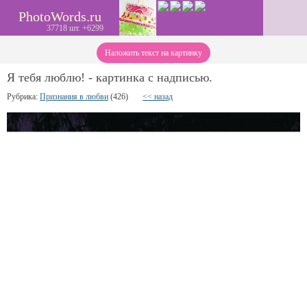
PhotoWords.ru
37718 шт. +6299
Наложить текст на картинку
Я тебя люблю! - картинка с надписью.
Рубрика:
Признания в любви
(426)
<< назад