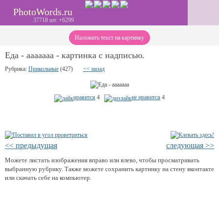
PhotoWords.ru
37718 шт. +6299
Наложить текст на картинку
Еда - ааааааа - картинка с надписью.
Рубрика:
Прикольные
(427)
<< назад
нравится
4
не нравится
4
<< предыдущая
следующая >>
Можете листать изображения вправо или влево, чтобы просматривать
выбранную рубрику. Также можете сохранить картинку на стену вконтакте
или скачать себе на компьютер.