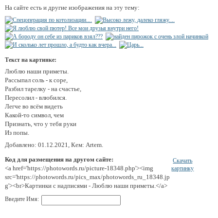
На сайте есть и другие изображения на эту тему:
Текст на картинке:
Люблю наши приметы.
Рассыпал соль - к соре,
Разбил тарелку - на счастье,
Пересолил - влюбился.
Легче во всём видеть
Какой-то символ, чем
Признать, что у тебя руки
Из попы.
Добавлено: 01.12.2021, Кем: Artem.
Код для размещения на другом сайте:
Скачать
<a href='https://photowords.ru/picture-18348.php'><img
картинку
src='https://photowords.ru/pics_max/photowords_ru_18348.jp
g'><br>Картинки с надписями - Люблю наши приметы.</a>
Введите Имя: