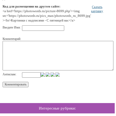
Код для размещения на другом сайте:
Скачать
<a href='https://photowords.ru/picture-8699.php'><img
картинку
src='https://photowords.ru/pics_max/photowords_ru_8699.jpg'
><br>Картинки с надписями - С пятницей вас</a>
Введите Имя:
Комментарий:
Антиспам:
Интересные рубрики: