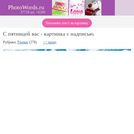
PhotoWords.ru
37718 шт. +6299
Наложить текст на картинку
С пятницей вас - картинка с надписью.
Рубрика:
Разные
(278)
<< назад